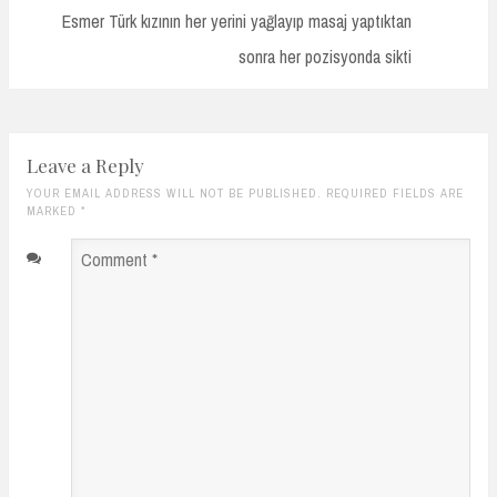
Post:
Esmer Türk kızının her yerini yağlayıp masaj yaptıktan
sonra her pozisyonda sikti
Leave a Reply
YOUR EMAIL ADDRESS WILL NOT BE PUBLISHED. REQUIRED FIELDS ARE
MARKED
*
Comment
*