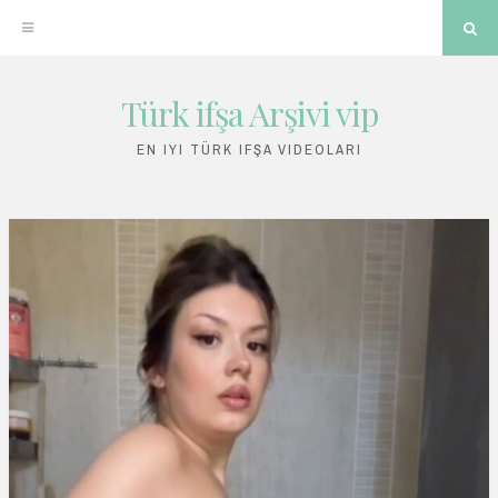
Sea
Türk ifşa Arşivi vip
Skip
to
EN IYI TÜRK IFŞA VIDEOLARI
content