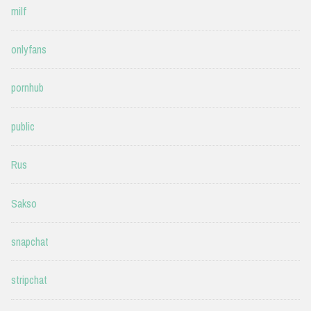
milf
onlyfans
pornhub
public
Rus
Sakso
snapchat
stripchat