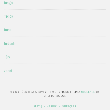
tango
Tiktok
trans
türbanlı
Türk
zenci
© 2026 TÜRK IFŞA ARŞIVI VIP
|
WORDPRESS THEME:
NUCLEARE
BY
CRESTAPROJECT.
İLETIŞIM VE HUKUKI SÜREÇLER