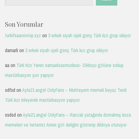
Son Yorumlar
turkifsaarsivivip.xyz
on
3 erkek siyah ojeli genç Türk kızı grup sikiyor
damarli
on
3 erkek siyah ojeli genç Türk kızı grup sikiyor
aa
on
Türk Kızı Yaren samaelxasmodeus- Dildoyu götüne sokup
mastürbasyon şov yapıyor
sdfsd
on
Ayla21.angel OnlyFans – Muhteşem memeli beyaz Tenli
Türk kızı inleyerek mastürbasyon yapıyor
ssdsd
on
Ayla21.angel OnlyFans – Ranzalı yatağında domalmış koca
memeleri ve tertemiz Amını göt deliğini gösterip dildoya oturuyor