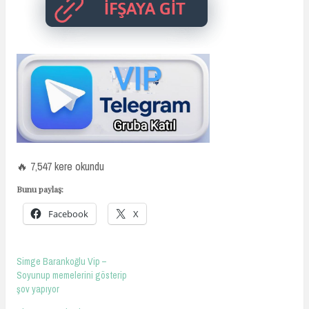
🔥 7,547 kere okundu
Bunu paylaş:
Facebook
X
Simge Barankoğlu Vip –
Soyunup memelerini gösterip
şov yapıyor