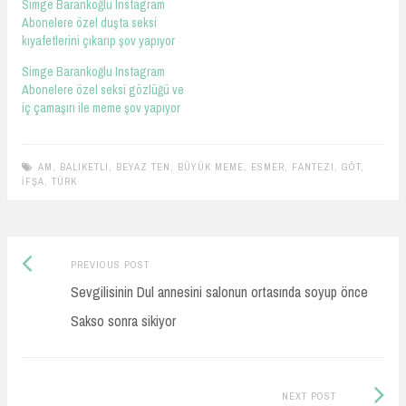
Simge Barankoğlu Instagram
Abonelere özel duşta seksi
kıyafetlerini çıkarıp şov yapıyor
Simge Barankoğlu Instagram
Abonelere özel seksi gözlüğü ve
iç çamaşırı ile meme şov yapıyor
AM
,
BALIKETLI
,
BEYAZ TEN
,
BÜYÜK MEME
,
ESMER
,
FANTEZI
,
GÖT
,
İFŞA
,
TÜRK
Previous
Post
PREVIOUS POST
post:
Sevgilisinin Dul annesini salonun ortasında soyup önce
navigation
Sakso sonra sikiyor
Next
NEXT POST