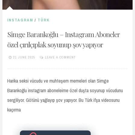
INSTAGRAM
/
TÜRK
Simge Barankoğlu – Instagram Aboneler
özel çırılçıplak soyunup şov yapıyor
21 JUNE 2025
LEAVE A COMMENT
TURKIFSAARSIVIVIP.XYZ
Harika seksi vücudu ve muhteşem memeleri olan Simge
Barankoğlu instagram aboneleirne özel duşta soyunup vücudunu
sergiliyor. Götünü yağlayıp şov yapıyor. Bu Türk ifşa videosunu
kaçırma