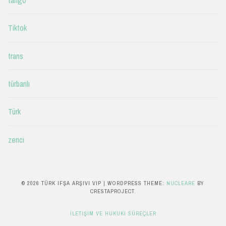
Tiktok
trans
türbanlı
Türk
zenci
© 2026 TÜRK IFŞA ARŞIVI VIP
|
WORDPRESS THEME:
NUCLEARE
BY
CRESTAPROJECT.
İLETIŞIM VE HUKUKI SÜREÇLER