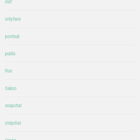
milf
onlyfans
pornhub
public
Rus
Sakso
snapchat
stripchat
tango