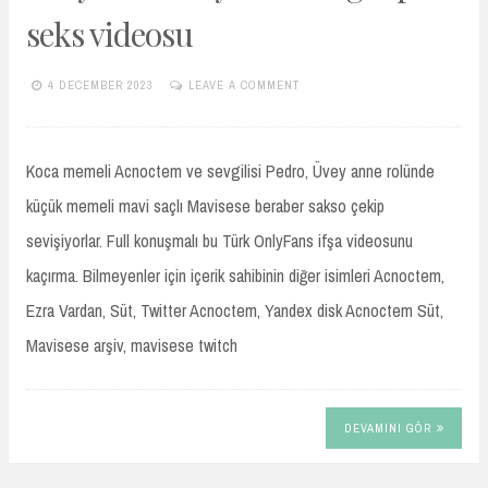
seks videosu
4 DECEMBER 2023
LEAVE A COMMENT
TURKIFSAARSIVIVIP.XYZ
Koca memeli Acnoctem ve sevgilisi Pedro, Üvey anne rolünde
küçük memeli mavi saçlı Mavisese beraber sakso çekip
sevişiyorlar. Full konuşmalı bu Türk OnlyFans ifşa videosunu
kaçırma. Bilmeyenler için içerik sahibinin diğer isimleri Acnoctem,
Ezra Vardan, Süt, Twitter Acnoctem, Yandex disk Acnoctem Süt,
Mavisese arşiv, mavisese twitch
DEVAMINI GÖR