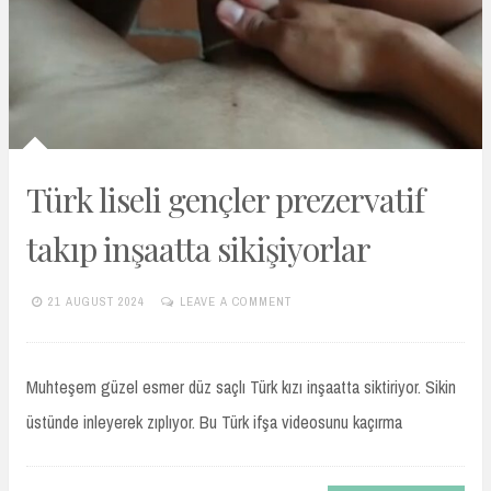
Türk liseli gençler prezervatif
takıp inşaatta sikişiyorlar
21 AUGUST 2024
LEAVE A COMMENT
TURKIFSAARSIVIVIP.XYZ
Muhteşem güzel esmer düz saçlı Türk kızı inşaatta siktiriyor. Sikin
üstünde inleyerek zıplıyor. Bu Türk ifşa videosunu kaçırma