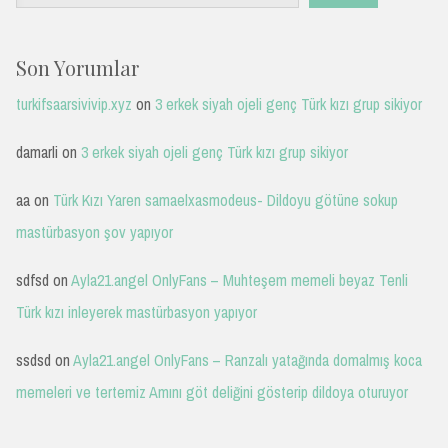
Son Yorumlar
turkifsaarsivivip.xyz
on
3 erkek siyah ojeli genç Türk kızı grup sikiyor
damarli
on
3 erkek siyah ojeli genç Türk kızı grup sikiyor
aa
on
Türk Kızı Yaren samaelxasmodeus- Dildoyu götüne sokup
mastürbasyon şov yapıyor
sdfsd
on
Ayla21.angel OnlyFans – Muhteşem memeli beyaz Tenli
Türk kızı inleyerek mastürbasyon yapıyor
ssdsd
on
Ayla21.angel OnlyFans – Ranzalı yatağında domalmış koca
memeleri ve tertemiz Amını göt deliğini gösterip dildoya oturuyor