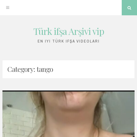
Sea
Türk ifşa Arşivi vip
Skip
to
EN IYI TÜRK IFŞA VIDEOLARI
content
Category:
tango