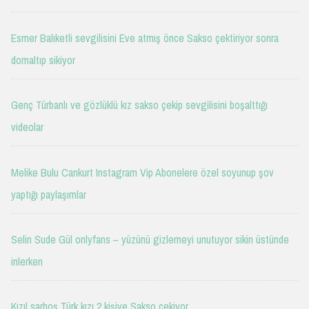
Esmer Balıketli sevgilisini Eve atmış önce Sakso çektiriyor sonra
domaltıp sikiyor
Genç Türbanlı ve gözlüklü kız sakso çekip sevgilisini boşalttığı
videolar
Melike Bulu Cankurt Instagram Vip Abonelere özel soyunup şov
yaptığı paylaşımlar
Selin Sude Gül onlyfans – yüzünü gizlemeyi unutuyor sikin üstünde
inlerken
Kızıl sarhoş Türk kızı 2 kişiye Sakso çekiyor