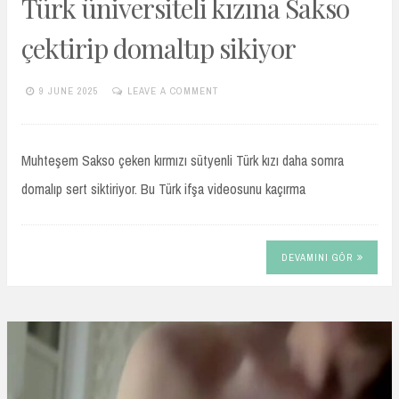
Türk üniversiteli kızına Sakso
çektirip domaltıp sikiyor
9 JUNE 2025
LEAVE A COMMENT
TURKIFSAARSIVIVIP.XYZ
Muhteşem Sakso çeken kırmızı sütyenli Türk kızı daha somra
domalıp sert siktiriyor. Bu Türk ifşa videosunu kaçırma
DEVAMINI GÖR