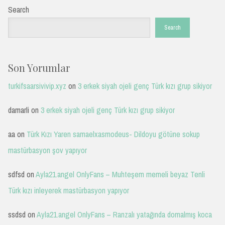
Search
Search
Son Yorumlar
turkifsaarsivivip.xyz
on
3 erkek siyah ojeli genç Türk kızı grup sikiyor
damarli
on
3 erkek siyah ojeli genç Türk kızı grup sikiyor
aa
on
Türk Kızı Yaren samaelxasmodeus- Dildoyu götüne sokup
mastürbasyon şov yapıyor
sdfsd
on
Ayla21.angel OnlyFans – Muhteşem memeli beyaz Tenli
Türk kızı inleyerek mastürbasyon yapıyor
ssdsd
on
Ayla21.angel OnlyFans – Ranzalı yatağında domalmış koca