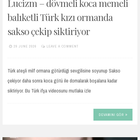
Lucizm – dövmeli koca memeli
balıketli Türk kızı ormanda
sakso çekip siktiriyor
29 JUNE 2026
LEAVE A COMMENT
TURKIFSAARSIVIVIP.XYZ
Türk ateşli milf ormana götürdüği sevgilisine soyunup Sakso
çekiyor daha sonra koca götü ile domalarak boşalana kadar
siktiriyor. Bu Türk ifşa videosunu mutlaka izle
DEVAMINI GÖR