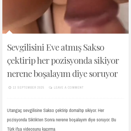
Sevgilisini Eve atmış Sakso
çektirip her pozisyonda sikiyor
nerene boşalayım diye soruyor
13 SEPTEMBER 2025
LEAVE A COMMENT
TURKIFSAARSIVIVIP.XYZ
Utangaç sevgilisine Sakso çektirip domaltıp sikiyor. Her
pozisyonda Siktikten Sonra nerene boşalayım diye soruyor. Bu
Türk ifşa videosunu kaçırma