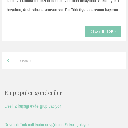
kadın ve kocası fantezi dolu seks videoları çekiyorlar. Sakso, yüze
boşalma, Anal, vibene ararsan var. Bu Türk ifşa videosunu kaçırma
DEVAMINI GÖR
Posts
OLDER POSTS
navigation
En popüler gönderiler
Liseli Z kuşağı evde grup yapıyor
Dövmeli Türk milf kadın sevgilisine Sakso çekiyor