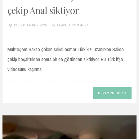
çekip Anal siktiyor
12 SEPTEMBER 2025
LEAVE A COMMENT
TURKIFSAARSIVIVIP.XYZ
Muhteşem Sakso çeken seksi esmer Türk kızı uzanırken Sakso
çekip boşalttıktan sonra bir de götünden siktiriyor. Bu Türk ifşa
videosunu kaçırma
DEVAMINI GÖR