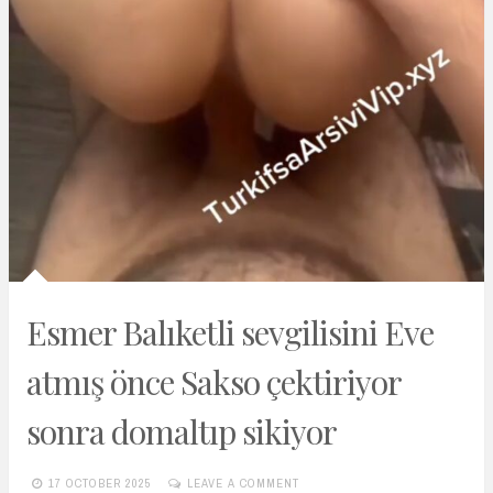
Esmer Balıketli sevgilisini Eve
atmış önce Sakso çektiriyor
sonra domaltıp sikiyor
17 OCTOBER 2025
LEAVE A COMMENT