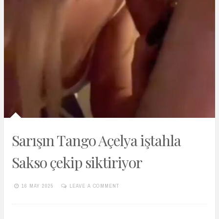
Sarışın Tango Açelya iştahla
Sakso çekip siktiriyor
16 MAY 2025
LEAVE A COMMENT
TURKIFSAARSIVIVIP.XYZ