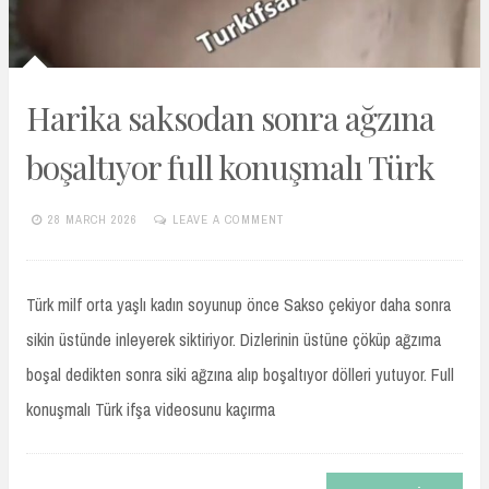
Harika saksodan sonra ağzına
boşaltıyor full konuşmalı Türk
28 MARCH 2026
LEAVE A COMMENT
TURKIFSAARSIVIVIP.XYZ
Türk milf orta yaşlı kadın soyunup önce Sakso çekiyor daha sonra
sikin üstünde inleyerek siktiriyor. Dizlerinin üstüne çöküp ağzıma
boşal dedikten sonra siki ağzına alıp boşaltıyor dölleri yutuyor. Full
konuşmalı Türk ifşa videosunu kaçırma