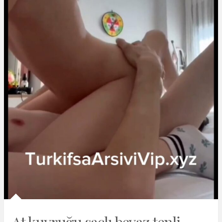
At kuyruğu saçlı beyaz tenli