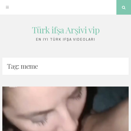
Sea
Türk ifşa Arşivi vip
Skip
to
EN IYI TÜRK IFŞA VIDEOLARI
content
Tag:
meme