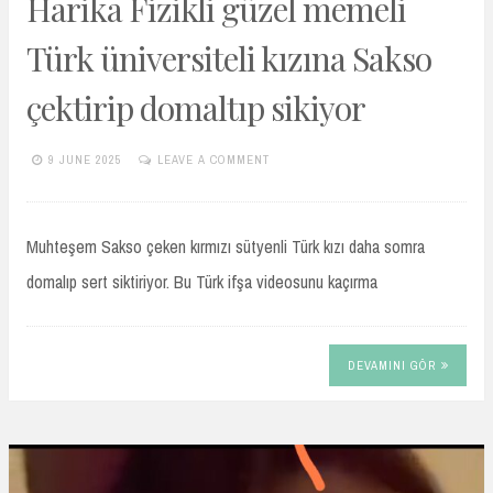
Harika Fizikli güzel memeli
Türk üniversiteli kızına Sakso
çektirip domaltıp sikiyor
9 JUNE 2025
LEAVE A COMMENT
TURKIFSAARSIVIVIP.XYZ
Muhteşem Sakso çeken kırmızı sütyenli Türk kızı daha somra
domalıp sert siktiriyor. Bu Türk ifşa videosunu kaçırma
DEVAMINI GÖR