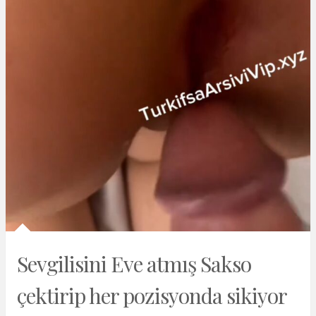
Sevgilisini Eve atmış Sakso
çektirip her pozisyonda sikiyor