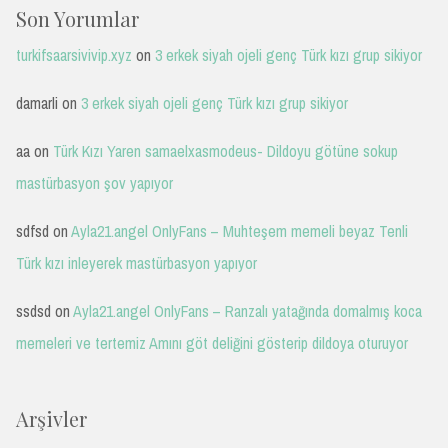
Son Yorumlar
turkifsaarsivivip.xyz
on
3 erkek siyah ojeli genç Türk kızı grup sikiyor
damarli
on
3 erkek siyah ojeli genç Türk kızı grup sikiyor
aa
on
Türk Kızı Yaren samaelxasmodeus- Dildoyu götüne sokup
mastürbasyon şov yapıyor
sdfsd
on
Ayla21.angel OnlyFans – Muhteşem memeli beyaz Tenli
Türk kızı inleyerek mastürbasyon yapıyor
ssdsd
on
Ayla21.angel OnlyFans – Ranzalı yatağında domalmış koca
memeleri ve tertemiz Amını göt deliğini gösterip dildoya oturuyor
Arşivler