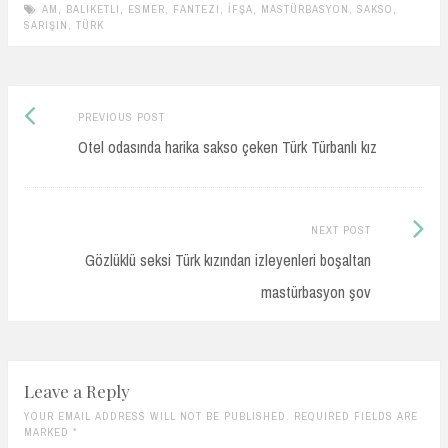
AM
,
BALIKETLI
,
ESMER
,
FANTEZI
,
İFŞA
,
MASTÜRBASYON
,
SAKSO
,
SARIŞIN
,
TÜRK
Previous
Post
PREVIOUS POST
post:
Otel odasında harika sakso çeken Türk Türbanlı kız
navigation
Next
NEXT POST
Post:
Gözlüklü seksi Türk kızından izleyenleri boşaltan
mastürbasyon şov
Leave a Reply
YOUR EMAIL ADDRESS WILL NOT BE PUBLISHED. REQUIRED FIELDS ARE
MARKED
*