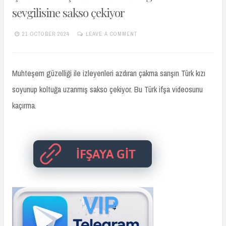
sevgilisine sakso çekiyor
21 OCTOBER 2024
LEAVE A COMMENT
TURKIFSAARSIVIVIP.XYZ
Muhteşem güzelliği ile izleyenleri azdıran çakma sarışın Türk kızı
soyunup koltuğa uzanmış sakso çekiyor. Bu Türk ifşa videosunu
kaçırma.