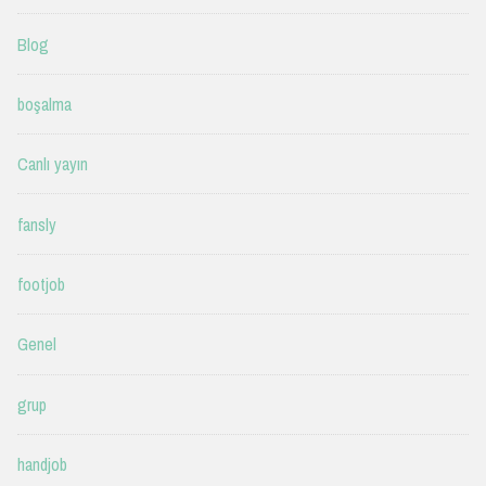
Blog
boşalma
Canlı yayın
fansly
footjob
Genel
grup
handjob