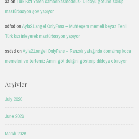
aa
on
Türk Kızı Yaren samaelxasmodeus- Dildoyu götüne sokup
mastürbasyon şov yapıyor
sdfsd
on
Ayla21.angel OnlyFans – Muhteşem memeli beyaz Tenli
Türk kızı inleyerek mastürbasyon yapıyor
ssdsd
on
Ayla21.angel OnlyFans – Ranzalı yatağında domalmış koca
memeleri ve tertemiz Amını göt deliğini gösterip dildoya oturuyor
Arşivler
July 2026
June 2026
March 2026