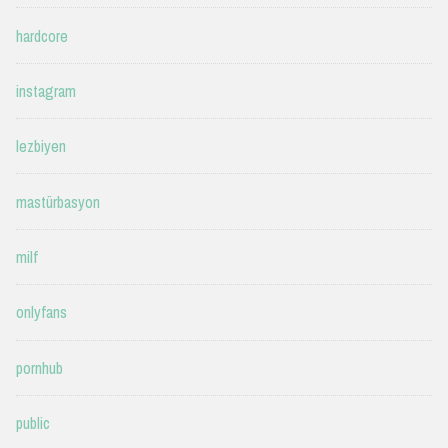
hardcore
instagram
lezbiyen
mastürbasyon
milf
onlyfans
pornhub
public