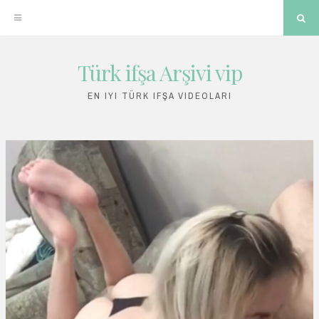
Sea
Türk ifşa Arşivi vip
Skip
to
EN IYI TÜRK IFŞA VIDEOLARI
content