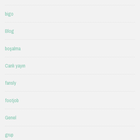
bigo
Blog
boşalma
Canlı yayın
fansly
footjob
Genel
grup