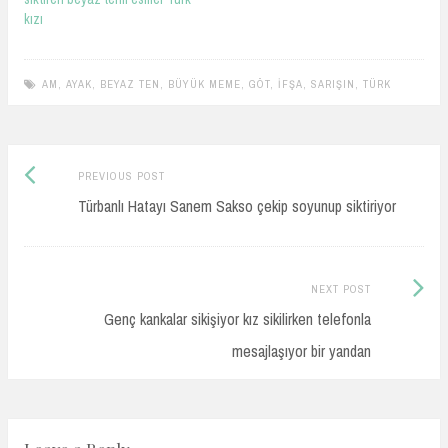
kızı
AM
,
AYAK
,
BEYAZ TEN
,
BÜYÜK MEME
,
GÖT
,
İFŞA
,
SARIŞIN
,
TÜRK
Previous
Post
PREVIOUS POST
post:
Türbanlı Hatayı Sanem Sakso çekip soyunup siktiriyor
navigation
Next
NEXT POST
Post:
Genç kankalar sikişiyor kız sikilirken telefonla
mesajlaşıyor bir yandan