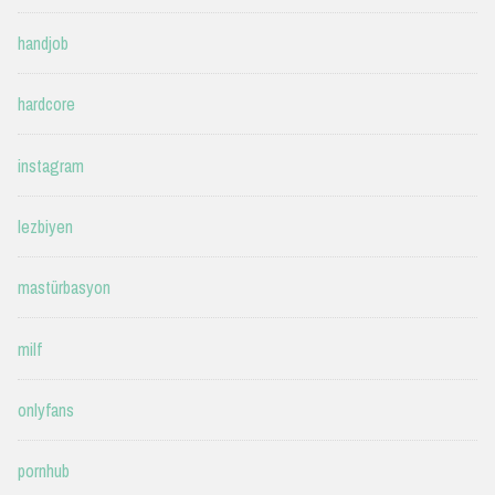
handjob
hardcore
instagram
lezbiyen
mastürbasyon
milf
onlyfans
pornhub