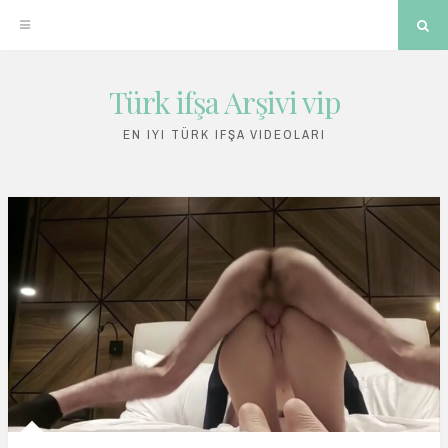
Sea
Türk ifşa Arşivi vip
Skip
to
EN IYI TÜRK IFŞA VIDEOLARI
content