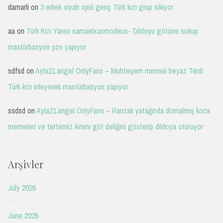
damarli
on
3 erkek siyah ojeli genç Türk kızı grup sikiyor
aa
on
Türk Kızı Yaren samaelxasmodeus- Dildoyu götüne sokup
mastürbasyon şov yapıyor
sdfsd
on
Ayla21.angel OnlyFans – Muhteşem memeli beyaz Tenli
Türk kızı inleyerek mastürbasyon yapıyor
ssdsd
on
Ayla21.angel OnlyFans – Ranzalı yatağında domalmış koca
memeleri ve tertemiz Amını göt deliğini gösterip dildoya oturuyor
Arşivler
July 2026
June 2026