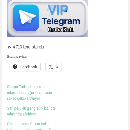
🔥 4,713 kere okundu
Bunu paylaş:
Facebook
X
Sarışın Türk çıtır kız otel
odasında zengin sevgilisine
sakso çekip siktiriyor
Sarı peruklu genç Türk kızı otel
odasında siktiriyor
Otel odasında Sakso çekip
siktiren beyaz tenli esmer Türk