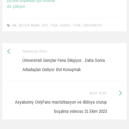
yüzüne boşalması için önünde
diz çöküyor
AM
,
BÜYÜK MEME
,
GÖT
,
İFŞA
,
SAKSO
,
TÜRK
,
ÜNIVERSITE
Previous
Post
PREVIOUS POST
post:
Üniversiteli Gençler Fena Sikişiyor…Daha Sonra
navigation
Arkadaşları Geliyor. Bol Konuşmalı
Next
NEXT POST
Post:
Asyabunny OnlyFans mastürbasyon ve dildoya oturup
boşalma videosu 31 Ekim 2023