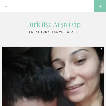
Sea
Türk ifşa Arşivi vip
Skip
to
EN IYI TÜRK IFŞA VIDEOLARI
content