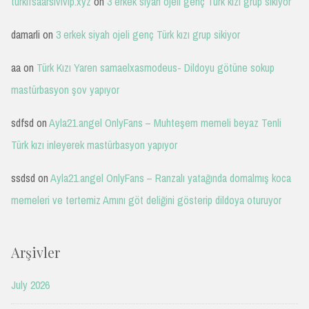
turkifsaarsivivip.xyz
on
3 erkek siyah ojeli genç Türk kızı grup sikiyor
damarli
on
3 erkek siyah ojeli genç Türk kızı grup sikiyor
aa
on
Türk Kızı Yaren samaelxasmodeus- Dildoyu götüne sokup
mastürbasyon şov yapıyor
sdfsd
on
Ayla21.angel OnlyFans – Muhteşem memeli beyaz Tenli
Türk kızı inleyerek mastürbasyon yapıyor
ssdsd
on
Ayla21.angel OnlyFans – Ranzalı yatağında domalmış koca
memeleri ve tertemiz Amını göt deliğini gösterip dildoya oturuyor
Arşivler
July 2026