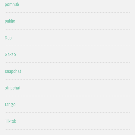
pornhub
public
Rus
Sakso
snapchat
stripchat
tango
Tiktok