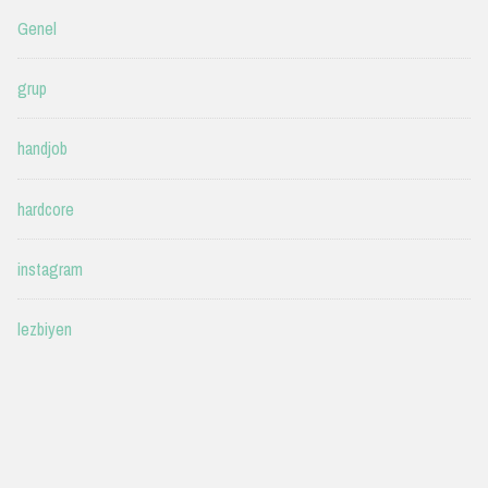
Genel
grup
handjob
hardcore
instagram
lezbiyen
mastürbasyon
milf