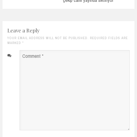
çekip canlı yayında siktiriyor
Leave a Reply
YOUR EMAIL ADDRESS WILL NOT BE PUBLISHED. REQUIRED FIELDS ARE
MARKED
*
Comment
*