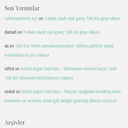
Son Yorumlar
turkifsaarsivivip.xyz
on
3 erkek siyah ojeli genç Türk kızı grup sikiyor
damarli
on
3 erkek siyah ojeli genç Türk kızı grup sikiyor
aa
on
Türk Kızı Yaren samaelxasmodeus- Dildoyu götüne sokup
mastürbasyon şov yapıyor
sdfsd
on
Ayla21.angel OnlyFans – Muhteşem memeli beyaz Tenli
Türk kızı inleyerek mastürbasyon yapıyor
ssdsd
on
Ayla21.angel OnlyFans – Ranzalı yatağında domalmış koca
memeleri ve tertemiz Amını göt deliğini gösterip dildoya oturuyor
Arşivler