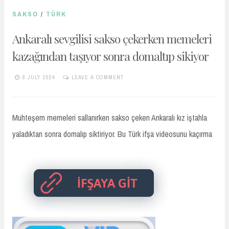
SAKSO
/
TÜRK
Ankaralı sevgilisi sakso çekerken memeleri
kazağından taşıyor sonra domaltıp sikiyor
8 JULY 2024
LEAVE A COMMENT
TURKIFSAARSIVIVIP.XYZ
Muhteşem memeleri sallanırken sakso çeken Ankaralı kız iştahla
yaladıktan sonra domalıp siktiriyor. Bu Türk ifşa videosunu kaçırma