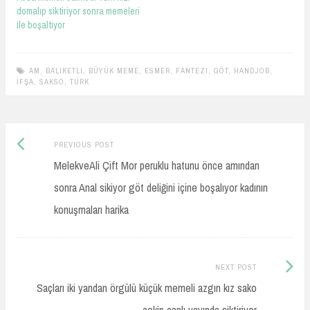
domalıp siktiriyor sonra memeleri
ile boşaltıyor
AM
,
BALIKETLI
,
BÜYÜK MEME
,
ESMER
,
FANTEZI
,
GÖT
,
HANDJOB
,
İFŞA
,
SAKSO
,
TÜRK
Previous
Post
PREVIOUS POST
post:
MelekveAli Çift Mor peruklu hatunu önce amından
navigation
sonra Anal sikiyor göt deliğini içine boşalıyor kadının
konuşmaları harika
Next
NEXT POST
Post:
Saçları iki yandan örgülü küçük memeli azgın kız sako