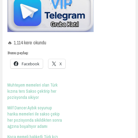
🔥 1,114 kere okundu
Bunu paylaş:
Facebook
X
Muhteşem memeleri olan Türk
kızına ters Sakso çektirip her
pozisyonda sikiyor
Milf Dancer Aybik soyunup
harika memeleri ile sakso çekip
her pozisyonda sikildikten sonra
ağzına boşaltıyor adamı
Koca memeli balıketli Türk kızı