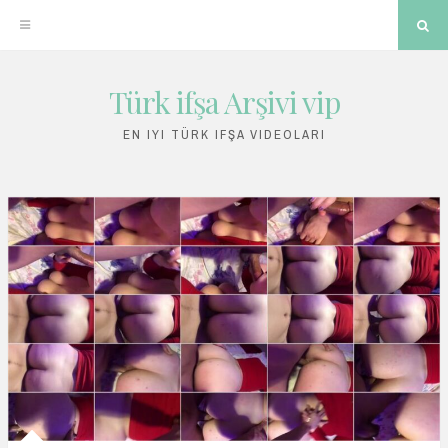
Sea
Türk ifşa Arşivi vip
Skip
to
EN IYI TÜRK IFŞA VIDEOLARI
content