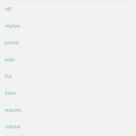
milf
onlyfans
pornhub
public
Rus
Sakso
snapchat
stripchat