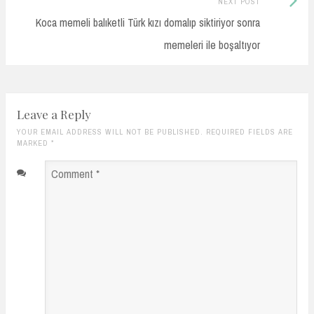
NEXT POST
Post:
Koca memeli balıketli Türk kızı domalıp siktiriyor sonra
memeleri ile boşaltıyor
Leave a Reply
YOUR EMAIL ADDRESS WILL NOT BE PUBLISHED. REQUIRED FIELDS ARE
MARKED
*
Comment
*