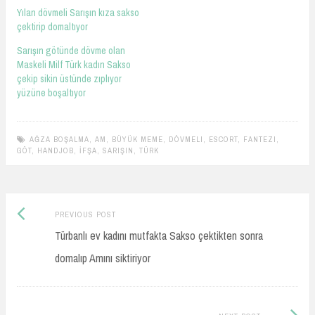
Yılan dövmeli Sarışın kıza sakso
çektirip domaltıyor
Sarışın götünde dövme olan
Maskeli Milf Türk kadın Sakso
çekip sikin üstünde zıplıyor
yüzüne boşaltıyor
AĞZA BOŞALMA
,
AM
,
BÜYÜK MEME
,
DÖVMELI
,
ESCORT
,
FANTEZI
,
GÖT
,
HANDJOB
,
İFŞA
,
SARIŞIN
,
TÜRK
Previous
Post
PREVIOUS POST
post:
Türbanlı ev kadını mutfakta Sakso çektikten sonra
navigation
domalıp Amını siktiriyor
Next