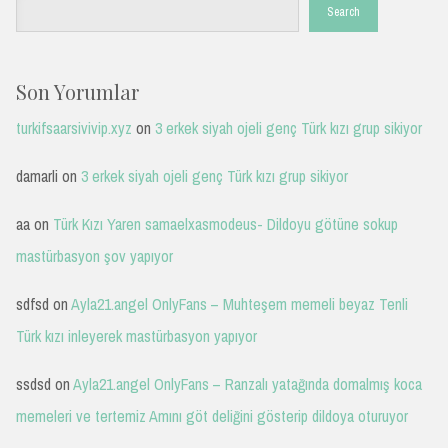
Search
Son Yorumlar
turkifsaarsivivip.xyz
on
3 erkek siyah ojeli genç Türk kızı grup sikiyor
damarli
on
3 erkek siyah ojeli genç Türk kızı grup sikiyor
aa
on
Türk Kızı Yaren samaelxasmodeus- Dildoyu götüne sokup
mastürbasyon şov yapıyor
sdfsd
on
Ayla21.angel OnlyFans – Muhteşem memeli beyaz Tenli
Türk kızı inleyerek mastürbasyon yapıyor
ssdsd
on
Ayla21.angel OnlyFans – Ranzalı yatağında domalmış koca
memeleri ve tertemiz Amını göt deliğini gösterip dildoya oturuyor