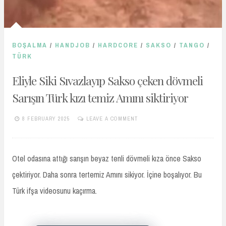
BOŞALMA
/
HANDJOB
/
HARDCORE
/
SAKSO
/
TANGO
/
TÜRK
Eliyle Siki Sıvazlayıp Sakso çeken dövmeli
Sarışın Türk kızı temiz Amını siktiriyor
8 FEBRUARY 2025
LEAVE A COMMENT
TURKIFSAARSIVIVIP.XYZ
Otel odasına attığı sarışın beyaz tenli dövmeli kıza önce Sakso
çektiriyor. Daha sonra tertemiz Amını sikiyor. İçine boşalıyor. Bu
Türk ifşa videosunu kaçırma.