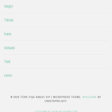
tango
Tiktok
trans
türbanlı
Türk
zenci
© 2026 TÜRK IFŞA ARŞIVI VIP
|
WORDPRESS THEME:
NUCLEARE
BY
CRESTAPROJECT.
İLETIŞIM VE HUKUKI SÜREÇLER