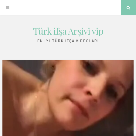
Sea
Türk ifşa Arşivi vip
Skip
to
EN IYI TÜRK IFŞA VIDEOLARI
content