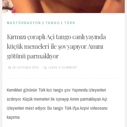
MASTÜRBASYON
/
TANGO
/
TÜRK
Kırmızı çoraplı Açi tango canlı yayında
küçük memeleri ile şov yapıyor Amını
götünü parmaklıyor
29 OCTOBER 2023
LEAVE A COMMENT
TURKIFSAARSIVIVIP.XYZ
Kemikleri görünün Türk kızı tango şov Yayınında izleyenleri
azdırıyor. Küçük memeleri ile oynayıp Amını parmaklayan Açi
izleyenleri mest ediyor. Bu tango Türk ifşa Arşivi videosunu
kaçırma