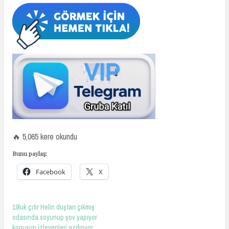
🔥 5,065 kere okundu
Bunu paylaş:
Facebook
X
19luk çıtır Helin duştan çıkmış
odasında soyunup şov yapıyor
konuşup izleyenleri azdırıyor