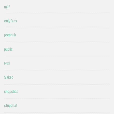
milf
onlyfans
pornhub
public
Rus
Sakso
snapchat
stripchat