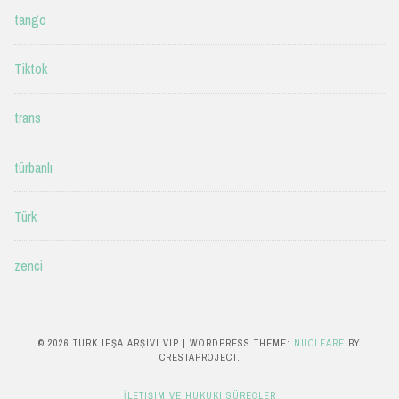
tango
Tiktok
trans
türbanlı
Türk
zenci
© 2026 TÜRK IFŞA ARŞIVI VIP
|
WORDPRESS THEME:
NUCLEARE
BY
CRESTAPROJECT.
İLETIŞIM VE HUKUKI SÜREÇLER