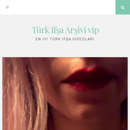
Sea
Türk ifşa Arşivi vip
Skip
to
EN IYI TÜRK IFŞA VIDEOLARI
content