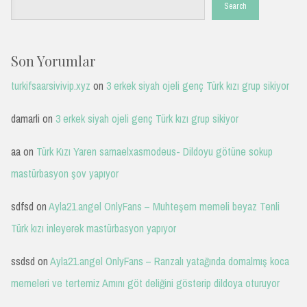
Search
Son Yorumlar
turkifsaarsivivip.xyz
on
3 erkek siyah ojeli genç Türk kızı grup sikiyor
damarli
on
3 erkek siyah ojeli genç Türk kızı grup sikiyor
aa
on
Türk Kızı Yaren samaelxasmodeus- Dildoyu götüne sokup
mastürbasyon şov yapıyor
sdfsd
on
Ayla21.angel OnlyFans – Muhteşem memeli beyaz Tenli
Türk kızı inleyerek mastürbasyon yapıyor
ssdsd
on
Ayla21.angel OnlyFans – Ranzalı yatağında domalmış koca
memeleri ve tertemiz Amını göt deliğini gösterip dildoya oturuyor