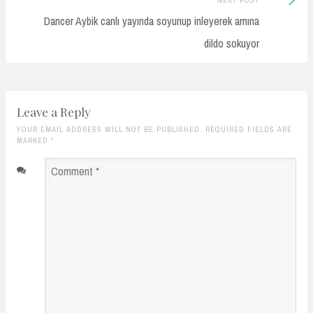
Post:
Dancer Aybik canlı yayında soyunup inleyerek amına
dildo sokuyor
Leave a Reply
YOUR EMAIL ADDRESS WILL NOT BE PUBLISHED. REQUIRED FIELDS ARE
MARKED
*
Comment
*