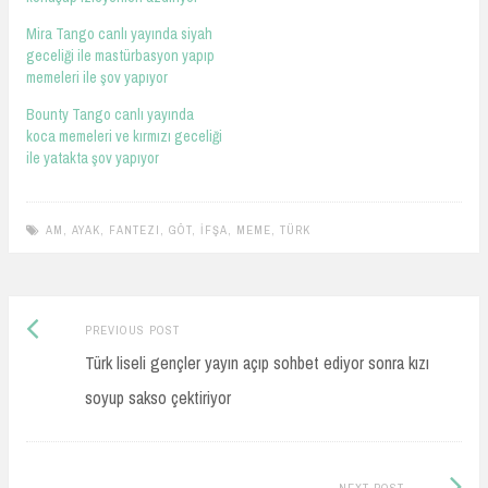
Mira Tango canlı yayında siyah
geceliği ile mastürbasyon yapıp
memeleri ile şov yapıyor
Bounty Tango canlı yayında
koca memeleri ve kırmızı geceliği
ile yatakta şov yapıyor
AM
,
AYAK
,
FANTEZI
,
GÖT
,
İFŞA
,
MEME
,
TÜRK
Previous
Post
PREVIOUS POST
post:
Türk liseli gençler yayın açıp sohbet ediyor sonra kızı
navigation
soyup sakso çektiriyor
Next
NEXT POST